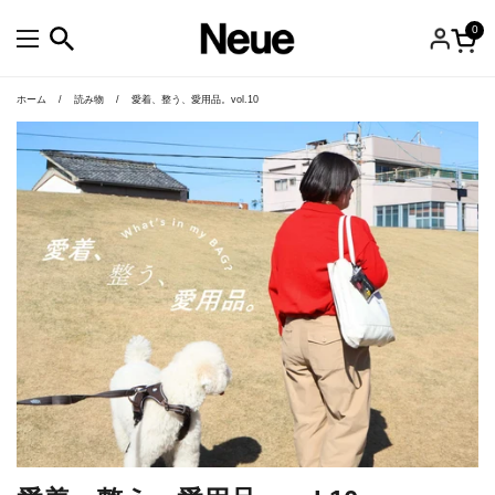
コンテンツへスキップ
0
カー
メニューを開く
ホーム
/
読み物
/
愛着、整う、愛用品。vol.10