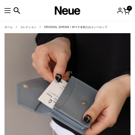
コンテンツへスキップ
0
カー
メニューを開く
ホーム
/
コレクション
/
ORIGINAL SHRINK / Wマチ名刺入れエンベロップ