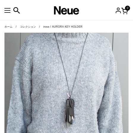
コンテンツへスキップ
0
カー
メニューを開く
ホーム
/
コレクション
/
irose / AURORA KEY HOLDER