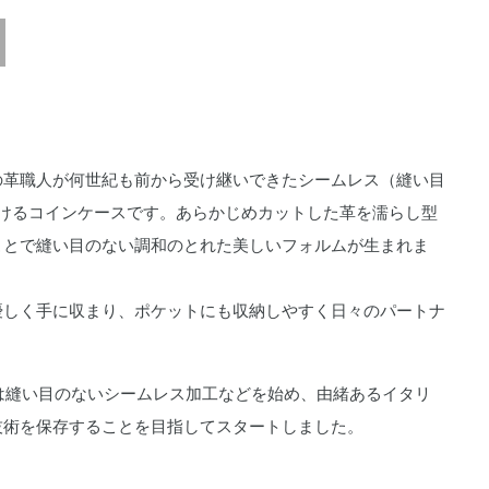
の革職人が何世紀も前から受け継いできたシームレス（縫い目
だけるコインケースです。あらかじめカットした革を濡らし型
ことで縫い目のない調和のとれた美しいフォルムが生まれま
優しく手に収まり、ポケットにも収納しやすく日々のパートナ
ブセット)は縫い目のないシームレス加工などを始め、由緒あるイタリ
技術を保存することを目指してスタートしました。