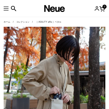
コンテンツへスキップ
0
カー
メニューを開く
ホーム
/
コレクション
/
［ AGILITY affa ］ペタル