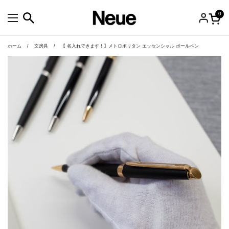
コンテンツへスキップ
0
カー
メニューを開く
ホーム
/
文房具
/
【 名入れできます！】メトロポリタン エッセンシャル ボールペン