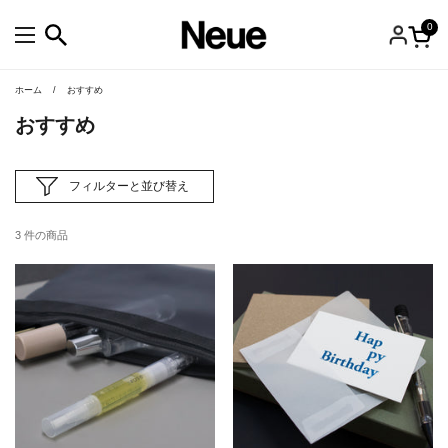
コンテンツへスキップ
0
カー
メニューを開く
ホーム
/
おすすめ
おすすめ
フィルターと並び替え
3 件の商品