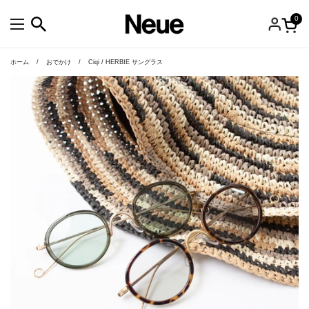
コンテンツへスキップ
0
カー
メニューを開く
ホーム
/
おでかけ
/
Ciqi / HERBIE サングラス