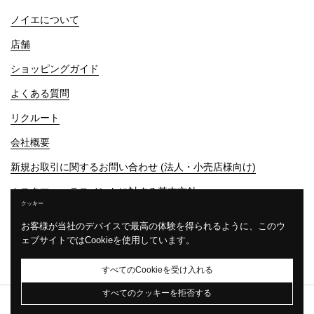
ノイエについて
店舗
ショッピングガイド
よくある質問
リクルート
会社概要
新規お取引に関するお問い合わせ (法人・小売店様向け)
カスタマーハラスメントに対する基本方針
クッキー
プライバシーポリシー
お客様が当社のデバイスで最高の体験を得られるように、このウ
特定商取引法に基づく表示
ェブサイトではCookieを使用しています。
すべてのCookieを受け入れる
すべてのクッキーを拒否する
© Neue