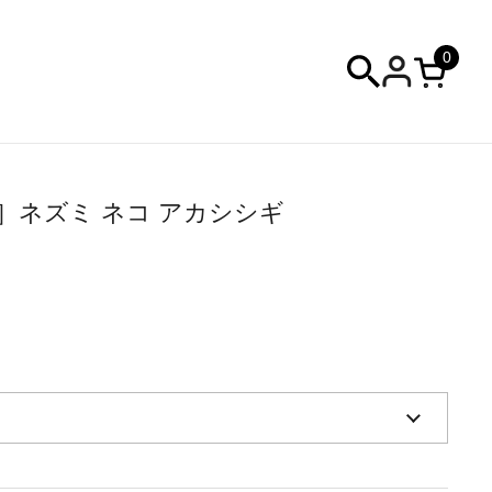
0
カートを
S ］ネズミ ネコ アカシシギ