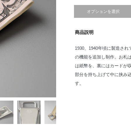
オプションを選択
商品説明
1930、1940年頃に製造
の機能を追加し制作。
お札
は紙幣を、裏にはカードが
部分を持ち上げて中に挟み
す。