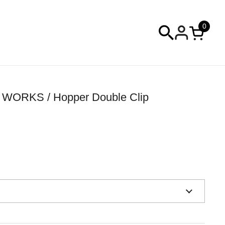
0
カートを
ORKS / Hopper Double Clip