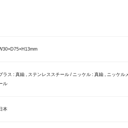
W30×D75×H13mm
ブラス : 真鍮 , ステンレススチール / ニッケル : 真鍮 , ニッケ
ール
日本